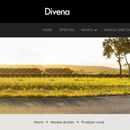
HOME
OFERTAS
NOVOS
VENDAS DIRET
Home
Vendas diretas
Produtor rural