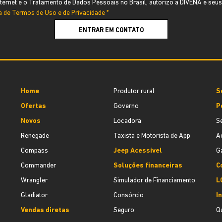
ernet e o Tratamento de Dados Pessoais no Brasil, autorizo a DIVENA e seus
ca de Termos de Uso e de Privacidade *
ENTRAR EM CONTATO
Home
Produtor rural
S
Ofertas
Governo
P
Novos
Locadora
S
Renegade
Taxista e Motorista de App
A
Compass
Jeep Acessível
G
Commander
Soluções financeiras
C
Wrangler
Simulador de Financiamento
L
Gladiator
Consórcio
I
Vendas diretas
Seguro
Q