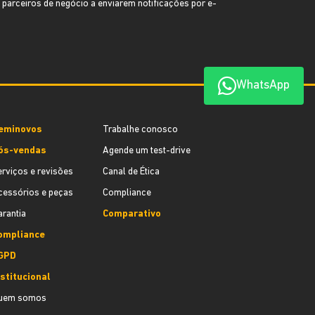
 parceiros de negócio a enviarem notificações por e-
WhatsApp
eminovos
Trabalhe conosco
ós-vendas
Agende um test-drive
erviços e revisões
Canal de Ética
cessórios e peças
Compliance
arantia
Comparativo
ompliance
GPD
nstitucional
uem somos