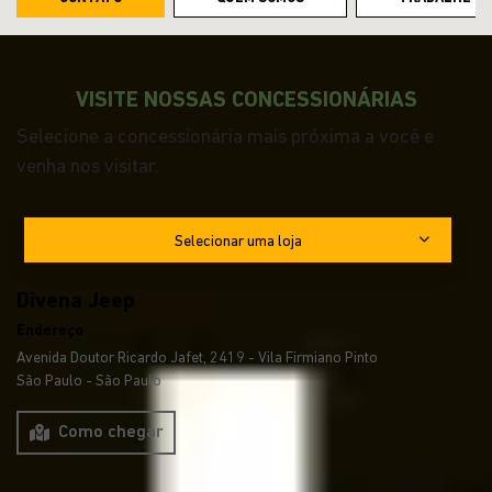
VISITE NOSSAS CONCESSIONÁRIAS
Selecione a concessionária mais próxima a você e
venha nos visitar.
Selecionar uma loja
Divena Jeep
Endereço
Avenida Doutor Ricardo Jafet, 2419 - Vila Firmiano Pinto
São Paulo - São Paulo
Como chegar