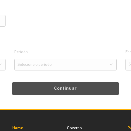
Período
Esc
Continuar
Home
Governo
P