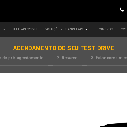
AS
JEEP ACESSÍVEL
SOLUÇÕES FINANCEIRAS
SEMINOVOS
PÓS
AGENDAMENTO DO SEU TEST DRIVE
s de pré-agendamento
2. Resumo
3. Falar com um c