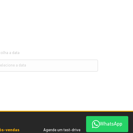
olha a data
WhatsApp
ós-vendas
Agende um test-drive