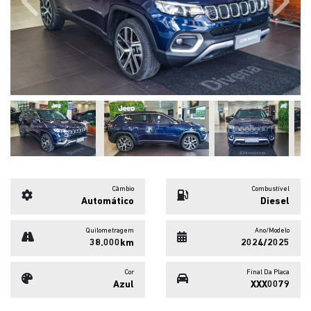
Previous
Next
Câmbio
Combustível
Automático
Diesel
Quilometragem
Ano/Modelo
38.000km
2024/2025
Cor
Final Da Placa
Azul
XXX0079