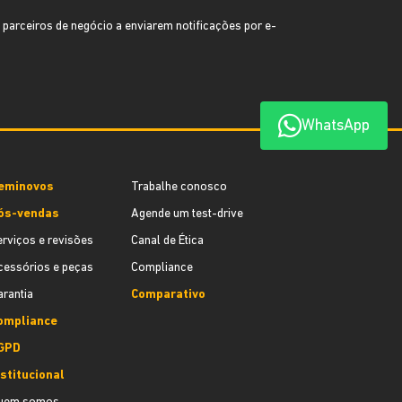
 parceiros de negócio a enviarem notificações por e-
WhatsApp
eminovos
Trabalhe conosco
ós-vendas
Agende um test-drive
erviços e revisões
Canal de Ética
cessórios e peças
Compliance
arantia
Comparativo
ompliance
GPD
nstitucional